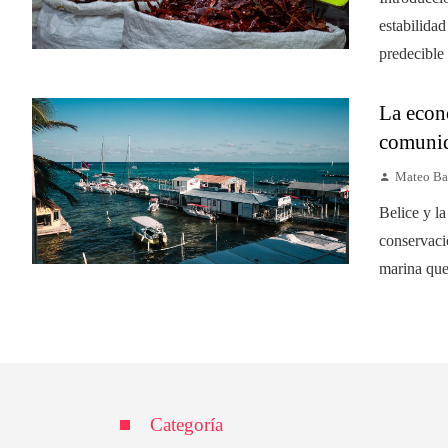
estabilida
predecible
La econ
comunid
Mateo Ba
Belice y l
conservaci
marina que
Categoría