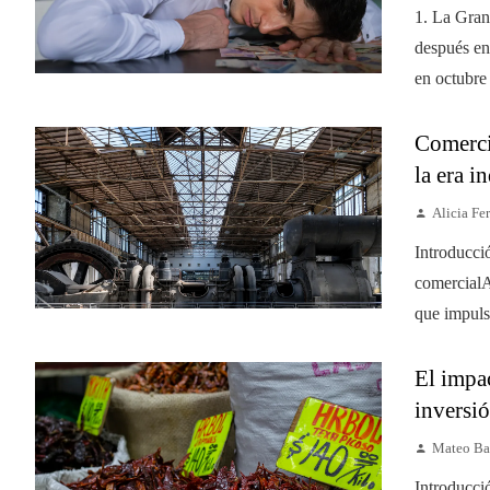
1. La Gran
después en 
en octubre
Comerci
la era i
Alicia Fer
Introducci
comercialA
que impulsó
El impac
inversió
Mateo Ba
Introducci