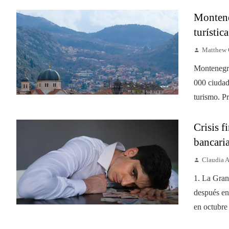
Monteneg
turístic
Matthew 
Montenegro
000 ciudad
turismo. Pre
Crisis f
bancari
Claudia 
1. La Gran
después en 
en octubre