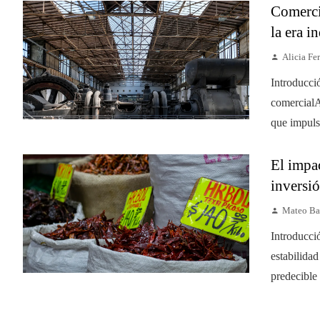
Comerci
la era i
Alicia Fer
Introducci
comercialA
que impulsó
El impac
inversió
Mateo Ba
Introducci
estabilida
predecible