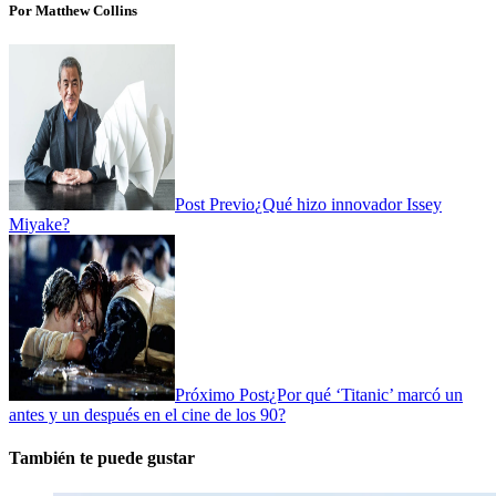
Por Matthew Collins
Post Previo
¿Qué hizo innovador Issey
Miyake?
Próximo Post
¿Por qué ‘Titanic’ marcó un
antes y un después en el cine de los 90?
También te puede gustar