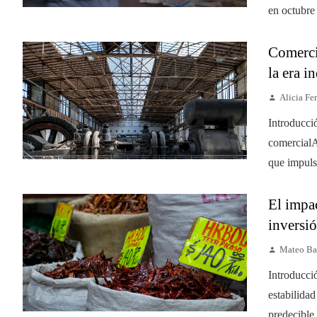
en octubre
Comerci
la era i
Alicia Fer
Introducci
comercialA
que impulsó
El impac
inversió
Mateo Ba
Introducci
estabilida
predecible