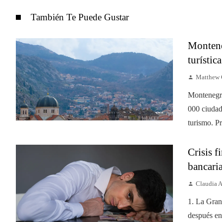
También Te Puede Gustar
Monteneg
turístic
Matthew 
Montenegro
000 ciudad
turismo. Pre
Crisis f
bancari
Claudia 
1. La Gran
después en 