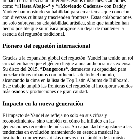
impacto en la mezcla de diferentes estilos musicales. Canciones
como
*»Hasta Abajo»*
y
*»Moviendo Caderas»
con Daddy
Yankee han mostrado su habilidad para crear temas que conectan
con diversas culturas y trascienden fronteras. Estas colaboraciones
no solo subrayan su adaptabilidad artística, sino que también han
hecho posible que su música progrese sin dejar de mantener la
esencia del reguetón tradicional.
Pionero del reguetón internacional
Gracias a la expansión global del reguetón, Yandel ha tenido un rol
crucial en hacer que el género llegue a una audiencia más extensa.
Su disco del 2015,
*Dangerous*
, demuestra su capacidad para
mezclar ritmos urbanos con influencias de todo el mundo,
alcanzando la cima en la lista de Top Latin Albums de Billboard.
Este trabajo amplió las fronteras del reguetón al incorporar sonidos
más osados y producciones de gran calidad.
Impacto en la nueva generación
El impacto de Yandel se refleja no solo en sus cifras y
reconocimientos, sino también en cómo ha influido en las
generaciones recientes de músicos. Su capacidad de ajustarse a las
tendencias en evolución manteniendo su esencia musical ha
inspirado a numerosos artistas nuevos en el ámbito de la música