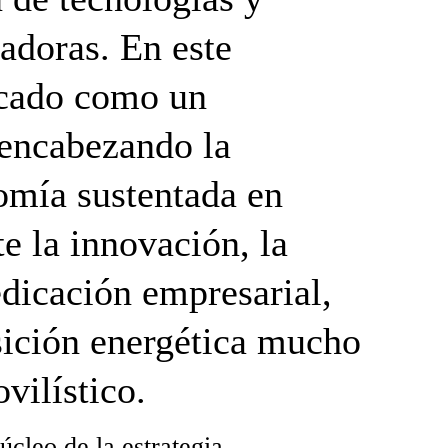
vadoras. En este
acado como un
 encabezando la
omía sustentada en
e la innovación, la
edicación empresarial,
sición energética mucho
vilístico.
úcleo de la estrategia