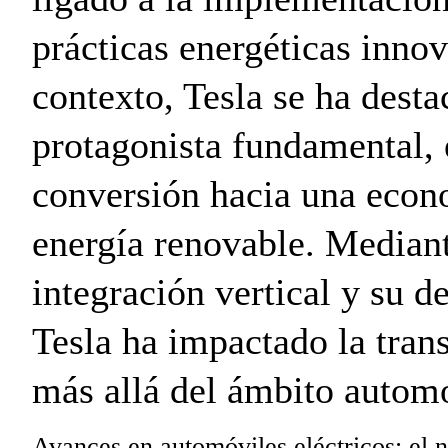
prácticas energéticas inno
contexto, Tesla se ha dest
protagonista fundamental,
conversión hacia una econ
energía renovable. Mediant
integración vertical y su d
Tesla ha impactado la tran
más allá del ámbito automo
Avances en automóviles eléctricos: el n