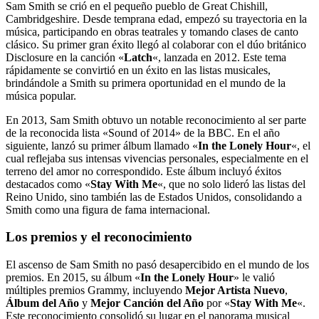
Sam Smith se crió en el pequeño pueblo de Great Chishill,
Cambridgeshire. Desde temprana edad, empezó su trayectoria en la
música, participando en obras teatrales y tomando clases de canto
clásico. Su primer gran éxito llegó al colaborar con el dúo británico
Disclosure en la canción «
Latch
«, lanzada en 2012. Este tema
rápidamente se convirtió en un éxito en las listas musicales,
brindándole a Smith su primera oportunidad en el mundo de la
música popular.
En 2013, Sam Smith obtuvo un notable reconocimiento al ser parte
de la reconocida lista «Sound of 2014» de la BBC. En el año
siguiente, lanzó su primer álbum llamado «
In the Lonely Hour
«, el
cual reflejaba sus intensas vivencias personales, especialmente en el
terreno del amor no correspondido. Este álbum incluyó éxitos
destacados como «
Stay With Me
«, que no solo lideró las listas del
Reino Unido, sino también las de Estados Unidos, consolidando a
Smith como una figura de fama internacional.
Los premios y el reconocimiento
El ascenso de Sam Smith no pasó desapercibido en el mundo de los
premios. En 2015, su álbum «
In the Lonely Hour
» le valió
múltiples premios Grammy, incluyendo
Mejor Artista Nuevo
,
Álbum del Año
y
Mejor Canción del Año
por «
Stay With Me
«.
Este reconocimiento consolidó su lugar en el panorama musical