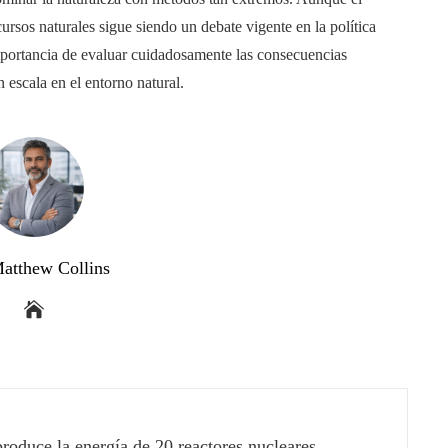
ursos naturales sigue siendo un debate vigente en la política
importancia de evaluar cuidadosamente las consecuencias
 escala en el entorno natural.
atthew Collins
produce la energía de 20 reactores nucleares