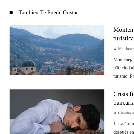
También Te Puede Gustar
Monteneg
turístic
Matthew 
Montenegro
000 ciudad
turismo. Pre
Crisis f
bancari
Claudia 
1. La Gran
después en 