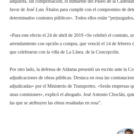
adquirirá, sin compensación, el inmueble del Paseo de la Castella
favor de José Luis Ábalos para cumplir con el compromiso de det
determinados contratos públicos». Todos ellos están “prejuzgados, e
«Para este efecto el 24 de abril de 2019 «Se celebró el contrato, u
arrendamiento con opción a compra, que venció el 14 de febrero d
que celebraron con la villa de La Línea. de la Concepción.
Por otro lado, la defensa de Aldama presentó un escrito ante la C
adjudicaciones de obras públicas. Destaca en rosa las contratacio
adjudicadas» por el Ministerio de Transportes. «Serán empresas qu
unas comisiones», explicó el abogado. José Antonio Choclán, quien
las que se atribuyen las obras resaltadas en rosa”.