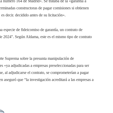
na número 164 de Madrid». Se trataba de la «garantía a
erminadas constructoras de pagar comisiones si obtienen
s decir. decidido antes de su licitación».
na especie de fideicomiso de garantía, un contrato de
e 2024''. Según Aldama, este es el mismo tipo de contrato
orte Suprema sobre la presunta manipulación de
nes «ya adjudicadas a empresas preseleccionadas para ser
e, al adjudicarse el contrato, se comprometerían a pagar
 aseguró que “la investigación acreditará a las empresas a