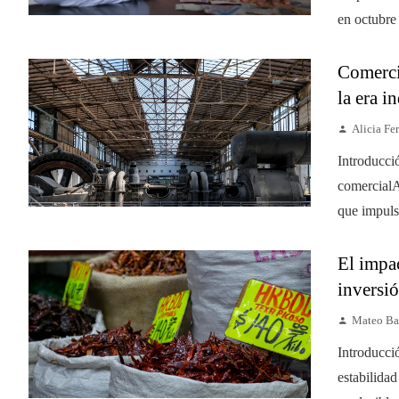
en octubre
Comerci
la era i
Alicia Fer
Introducci
comercialA
que impulsó
El impac
inversió
Mateo Ba
Introducci
estabilida