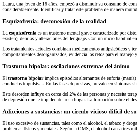
Laura, una joven de 16 años, empezó a disminuir su consumo de comida
considerablemente. Identificar y tratar este problema de manera multid
Esquizofrenia: desconexión de la realidad
La
esquizofrenia
es un trastorno mental grave caracterizado por dist
existen), delirios y alteraciones del lenguaje. Con un inicio habitual
Los tratamientos actuales combinan medicamentos antipsicóticos y terap
comportamientos desorganizados, evidencia los retos para el manejo y l
Trastorno bipolar: oscilaciones extremas del ánimo
El
trastorno bipolar
implica episodios alternantes de euforia (manía)
conductas impulsivas. En las fases depresivas, prevalecen síntomas si
Este desorden influye en cerca del 2% de las personas y necesita tera
de depresión que le impiden dejar su hogar. La formación sobre el de
Adicciones a sustancias: un círculo vicioso difícil de s
El uso excesivo de sustancias, tales como el alcohol, el tabaco y drog
problemas físicos y mentales. Según la OMS, el alcohol causa tres mi