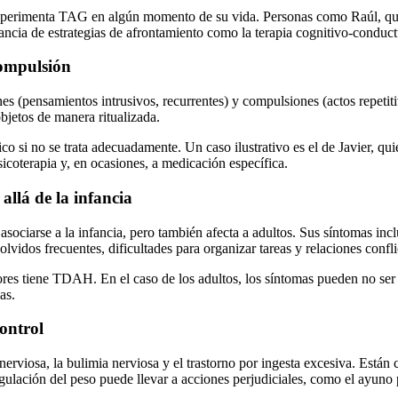
xperimenta TAG en algún momento de su vida. Personas como Raúl, que 
rtancia de estrategias de afrontamiento como la terapia cognitivo-conduct
compulsión
es (pensamientos intrusivos, recurrentes) y compulsiones (actos repetit
objetos de manera ritualizada.
 si no se trata adecuadamente. Un caso ilustrativo es el de Javier, quie
coterapia y, en ocasiones, a medicación específica.
allá de la infancia
asociarse a la infancia, pero también afecta a adultos. Sus síntomas inc
lvidos frecuentes, dificultades para organizar tareas y relaciones confli
s tiene TDAH. En el caso de los adultos, los síntomas pueden no ser ta
as.
control
rviosa, la bulimia nerviosa y el trastorno por ingesta excesiva. Están c
regulación del peso puede llevar a acciones perjudiciales, como el ayun