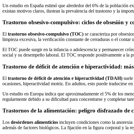
Un estudio en España estimó que alrededor del 6% de la población e
existan motivos claros, ilustran la prevalencia del trastorno y la impo
Trastorno obsesivo-compulsivo: ciclos de obsesión y 
El
trastorno obsesivo-compulsivo (TOC)
se caracteriza por obsesion
limpieza excesiva, la verificación constante de cerraduras o el contar 
El TOC puede surgir en la infancia o adolescencia y permanecer crónico
social y su desempeño laboral. El TOC responde positivamente a la psi
Trastorno de déficit de atención e hiperactividad: más 
El
trastorno de déficit de atención e hiperactividad (TDAH)
suele 
ocasiones, hiperactividad motriz. En adultos, esto puede traducirse en o
Un estudio en Europa indica que aproximadamente el 5% de los menore
regularmente debido a su dificultad para concentrarse y completar tare
Trastornos de la alimentación: peligro disfrazado de 
Los
desórdenes alimenticios
incluyen condiciones como la anorexia ne
además de factores biológicos. La fijación en la figura corporal y la 