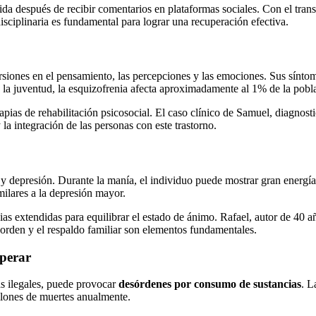
 después de recibir comentarios en plataformas sociales. Con el transcu
isciplinaria es fundamental para lograr una recuperación efectiva.
orsiones en el pensamiento, las percepciones y las emociones. Sus sínt
 en la juventud, la esquizofrenia afecta aproximadamente al 1% de la pob
ias de rehabilitación psicosocial. El caso clínico de Samuel, diagnosti
a integración de las personas con este trastorno.
 y depresión. Durante la manía, el individuo puede mostrar gran energía
milares a la depresión mayor.
pias extendidas para equilibrar el estado de ánimo. Rafael, autor de 40
sorden y el respaldo familiar son elementos fundamentales.
uperar
as ilegales, puede provocar
desórdenes por consumo de sustancias
. L
llones de muertes anualmente.