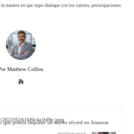
r la manera en que supo dialogar con los valores, preocupaciones
Por Matthew Collins
to que podría imponer un nuevo récord en Amazon