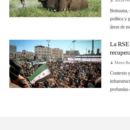
Alicia Fer
Botsuana, s
política y 
áreas de ma
La RSE 
recupera
Mateo Ba
Contexto y
infraestruc
profundas 