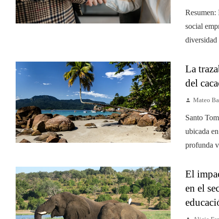
Resumen: E
social emp
diversidad 
La traz
del cac
Mateo Ba
Santo Tomé
ubicada en 
profunda vi
El impac
en el se
educaci