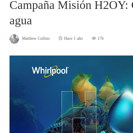
Campaña Misión H2OY: 
agua
Matthew Collins
Hace 1 año
176