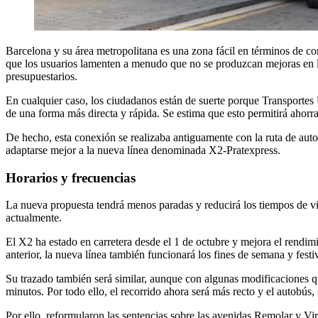
Barcelona y su área metropolitana es una zona fácil en términos de con
que los usuarios lamenten a menudo que no se produzcan mejoras en la
presupuestarios.
En cualquier caso, los ciudadanos están de suerte porque Transporte
de una forma más directa y rápida. Se estima que esto permitirá ahorra
De hecho, esta conexión se realizaba antiguamente con la ruta de aut
adaptarse mejor a la nueva línea denominada X2-Pratexpress.
Horarios y frecuencias
La nueva propuesta tendrá menos paradas y reducirá los tiempos de vi
actualmente.
El X2 ha estado en carretera desde el 1 de octubre y mejora el rendimi
anterior, la nueva línea también funcionará los fines de semana y festi
Su trazado también será similar, aunque con algunas modificaciones que
minutos. Por todo ello, el recorrido ahora será más recto y el autob
Por ello, reformularon las sentencias sobre las avenidas Remolar y Vir