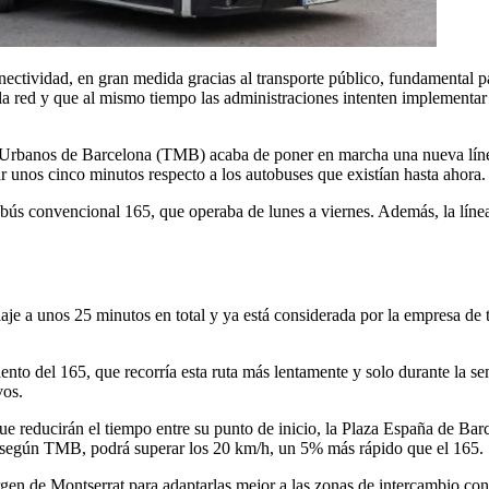
ectividad, en gran medida gracias al transporte público, fundamental par
 red y que al mismo tiempo las administraciones intenten implementar am
s Urbanos de Barcelona (TMB) acaba de poner en marcha una nueva líne
r unos cinco minutos respecto a los autobuses que existían hasta ahora.
obús convencional 165, que operaba de lunes a viernes. Además, la líne
aje a unos 25 minutos en total y ya está considerada por la empresa de 
ento del 165, que recorría esta ruta más lentamente y solo durante la se
vos.
 reducirán el tiempo entre su punto de inicio, la Plaza España de Barce
ús, según TMB, podrá superar los 20 km/h, un 5% más rápido que el 165.
gen de Montserrat para adaptarlas mejor a las zonas de intercambio con 