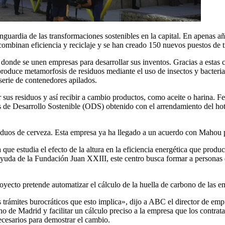
guardia de las transformaciones sostenibles en la capital. En apenas a
combinan eficiencia y reciclaje y se han creado 150 nuevos puestos de t
 donde se unen empresas para desarrollar sus inventos. Gracias a estas c
roduce metamorfosis de residuos mediante el uso de insectos y bacterias
 serie de contenedores apilados.
rar sus residuos y así recibir a cambio productos, como aceite o harina
os de Desarrollo Sostenible (ODS) obtenido con el arrendamiento del hot
iduos de cerveza. Esta empresa ya ha llegado a un acuerdo con Mahou pa
que estudia el efecto de la altura en la eficiencia energética que produ
 ayuda de la Fundación Juan XXIII, este centro busca formar a personas 
proyecto pretende automatizar el cálculo de la huella de carbono de las 
 los trámites burocráticos que esto implica», dijo a ABC el director de 
no de Madrid y facilitar un cálculo preciso a la empresa que los contrat
ecesarios para demostrar el cambio.