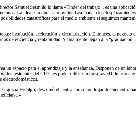
ector Samuel Sesmillo lo llama «Tinder del trabajo», es una aplicación
rcanos. La idea es reducir la movilidad asociada a los desplazamientos p
las posibilidades catastróficas para el medio ambiente si seguimos mante
pas: incubación, aceleración y circularización. Entonces, el negocio e
inos de eficiencia y rentabilidad. Y finalmente llegan a la “graduación
ea un espacio para el aprendizaje y la enseñanza. Disponen de un labora
a los residentes del CIEC es poder utilizar impresoras 3D de forma grat
os electrodomésticos.
Engracia Hidalgo, describió el centro como «un lugar de encuentro para
eficiarse.»