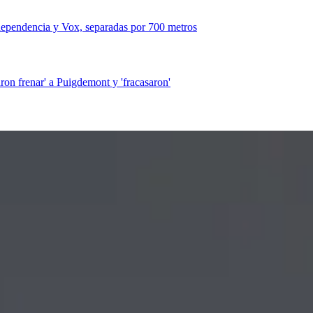
dependencia y Vox, separadas por 700 metros
ron frenar' a Puigdemont y 'fracasaron'